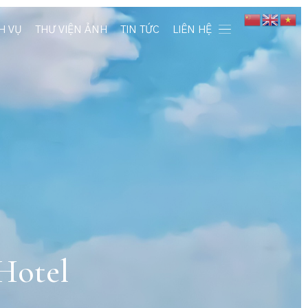
H VỤ
THƯ VIỆN ẢNH
TIN TỨC
LIÊN HỆ
Hotel
ưỡng