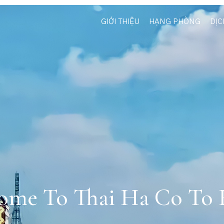
GIỚI THIỆU
HẠNG PHÒNG
DỊC
ome To Thai Ha Co To 
ên Đường Biển Nghỉ D