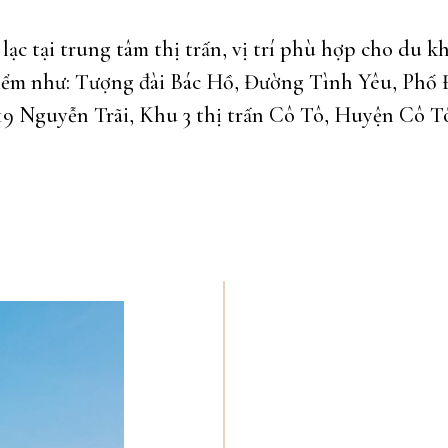
lạc tại trung tâm thị trấn, vị trí phù hợp cho du k
điểm như: Tượng đài Bác Hồ, Đường Tình Yêu, Phố 
ố 119 Nguyễn Trãi, Khu 3 thị trấn Cô Tô, Huyện Cô 