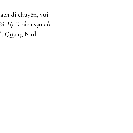
hách di chuyển, vui
Đi Bộ. Khách sạn có
Tô, Quảng Ninh